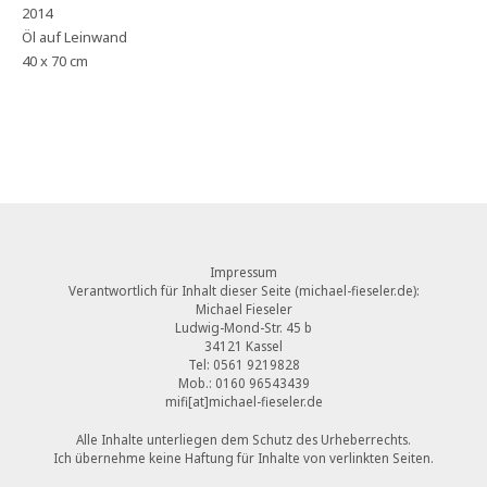
2014
Öl auf Leinwand
40 x 70 cm
Impressum
Verantwortlich für Inhalt dieser Seite (michael-fieseler.de):
Michael Fieseler
Ludwig-Mond-Str. 45 b
34121 Kassel
Tel: 0561 9219828
Mob.: 0160 96543439
mifi[at]michael-fieseler.de
Alle Inhalte unterliegen dem Schutz des Urheberrechts.
Ich übernehme keine Haftung für Inhalte von verlinkten Seiten.